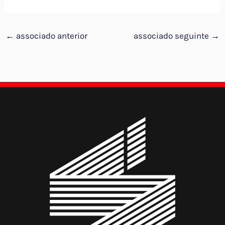
←
associado anterior
associado seguinte
→