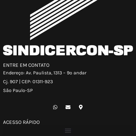
ENTRE EM CONTATO
Endereço: Av. Paulista, 1313 – 9º andar
Cj. 907 | CEP: 01311-923
São Paulo-SP
W
E
M
h
n
a
a
v
p
t
e
-
ACESSO RÁPIDO
s
l
m
a
o
a
p
p
r