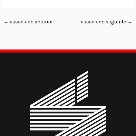
←
associado anterior
associado seguinte
→