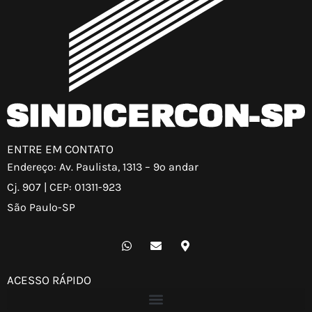
ENTRE EM CONTATO
Endereço: Av. Paulista, 1313 – 9º andar
Cj. 907 | CEP: 01311-923
São Paulo-SP
W
E
M
h
n
a
a
v
p
t
e
-
ACESSO RÁPIDO
s
l
m
a
o
a
p
p
r