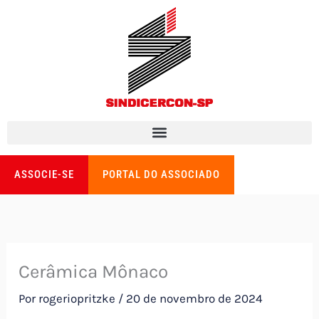
Ir
para
o
conteúdo
ASSOCIE-SE
PORTAL DO ASSOCIADO
Cerâmica Mônaco
Por
rogeriopritzke
/
20 de novembro de 2024