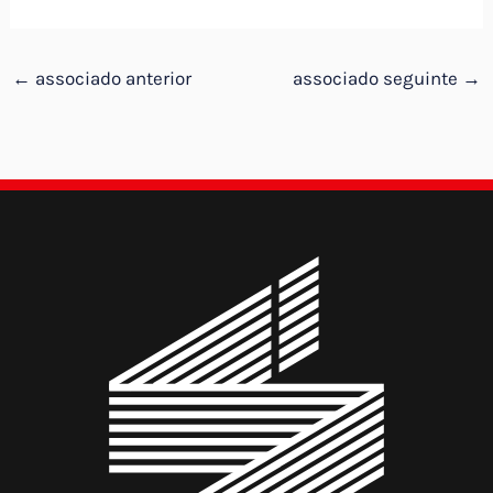
←
associado anterior
associado seguinte
→