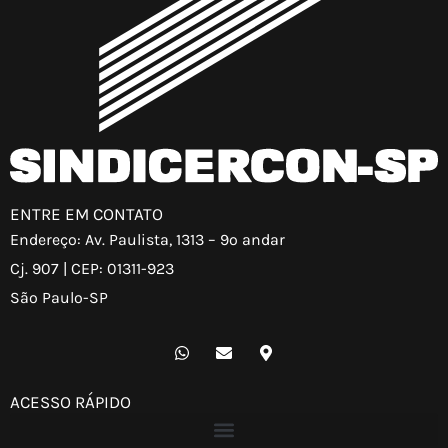
ENTRE EM CONTATO
Endereço: Av. Paulista, 1313 – 9º andar
Cj. 907 | CEP: 01311-923
São Paulo-SP
W
E
M
h
n
a
a
v
p
t
e
-
ACESSO RÁPIDO
s
l
m
a
o
a
p
p
r