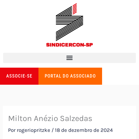
Ir
para
o
conteúdo
ASSOCIE-SE
PORTAL DO ASSOCIADO
Milton Anézio Salzedas
Por
rogeriopritzke
/
18 de dezembro de 2024