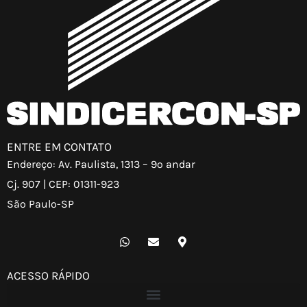
ENTRE EM CONTATO
Endereço: Av. Paulista, 1313 – 9º andar
Cj. 907 | CEP: 01311-923
São Paulo-SP
W
E
M
h
n
a
a
v
p
t
e
-
ACESSO RÁPIDO
s
l
m
a
o
a
p
p
r