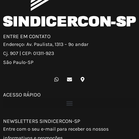
ENTRE EM CONTATO
Endereço: Av. Paulista, 1313 – 9º andar
Cj. 907 | CEP: 01311-923
São Paulo-SP
W
E
M
h
n
a
a
v
p
t
e
-
ACESSO RÁPIDO
s
l
m
a
o
a
p
p
r
p
e
k
e
NEWSLETTERS SINDICERCON-SP
r
-
Entre com o seu e-mail para receber os nossos
a
l
informativos e promoções.