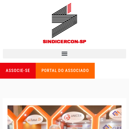
Ir
para
o
conteúdo
ASSOCIE-SE
PORTAL DO ASSOCIADO