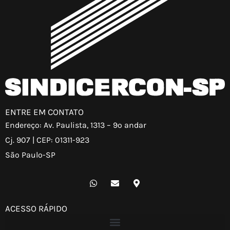
ENTRE EM CONTATO
Endereço: Av. Paulista, 1313 – 9º andar
Cj. 907 | CEP: 01311-923
São Paulo-SP
W
E
M
h
n
a
a
v
p
t
e
-
ACESSO RÁPIDO
s
l
m
a
o
a
p
p
r