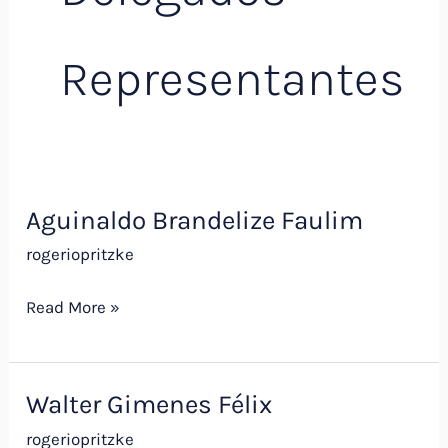
Representantes
Aguinaldo Brandelize Faulim
Aguinaldo
Brandelize
rogeriopritzke
Faulim
Read More »
Walter Gimenes Félix
Walter
Gimenes
rogeriopritzke