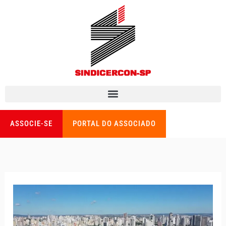
Ir
para
o
conteúdo
ASSOCIE-SE
PORTAL DO ASSOCIADO