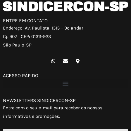
ENTRE EM CONTATO
Endereço: Av. Paulista, 1313 – 9º andar
Cj. 907 | CEP: 01311-923
São Paulo-SP
W
E
M
h
n
a
a
v
p
t
e
-
ACESSO RÁPIDO
s
l
m
a
o
a
p
p
r
p
e
k
e
NEWSLETTERS SINDICERCON-SP
r
-
Entre com o seu e-mail para receber os nossos
a
l
informativos e promoções.
t