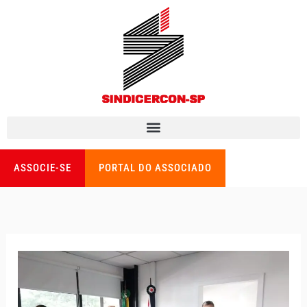
Ir
para
o
conteúdo
ASSOCIE-SE
PORTAL DO ASSOCIADO