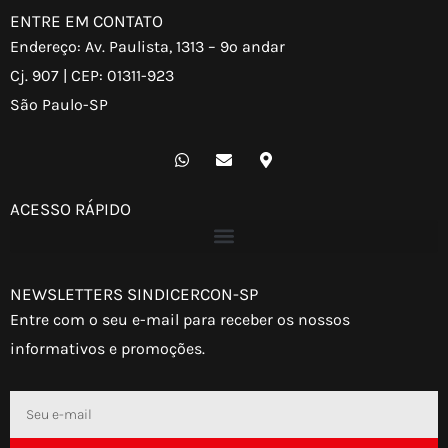
ENTRE EM CONTATO
Endereço: Av. Paulista, 1313 – 9º andar
Cj. 907 | CEP: 01311-923
São Paulo-SP
W
E
M
h
n
a
a
v
p
t
e
-
ACESSO RÁPIDO
s
l
m
a
o
a
p
p
r
p
e
k
e
NEWSLETTERS SINDICERCON-SP
r
-
Entre com o seu e-mail para receber os nossos
a
l
informativos e promoções.
t
Email